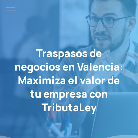
Traspasos de
negocios en Valencia:
Maximiza el valor de
tu empresa con
TributaLey