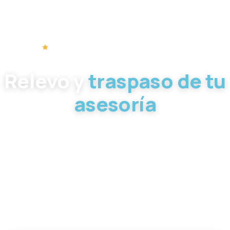
Relevo · Integración · Compra de cartera
Relevo y
traspaso de tu
asesoría
Acompañamos a titulares de asesorías fiscales, laborales y
contables en toda España que quieren jubilarse, reducir
carga de trabajo, integrar su despacho o transmitir su
cartera con discreción y continuidad. No somos
intermediarios: estudiamos cada operación como parte
interesada en dar continuidad real al despacho y a sus
clientes.