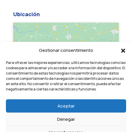
Ubicación
Gestionar consentimiento
Haz clic para aceptar cookies de
Para ofrecer las mejores experiencias, utilizamos tecnologías como las
marketing y permitir este contenido
cookies para almacenar y/o acceder a la información del dispositivo. El
consentimiento de estas tecnologías nos permitirá procesar datos
como el comportamiento de navegación o las identificaciones únicas
en este sitio. No consentir o retirar el consentimiento, puede afectar
negativamente a ciertas características y funciones.
Aceptar
Denegar
Copyright © 2024 all rights reserved